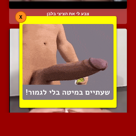
צבע לי את הציצי בלבן
X
7715 צפיות
|
12 המלצות
זיון ארוטי בין שדיה של ח...
9470 צפיות
|
1 המלצות