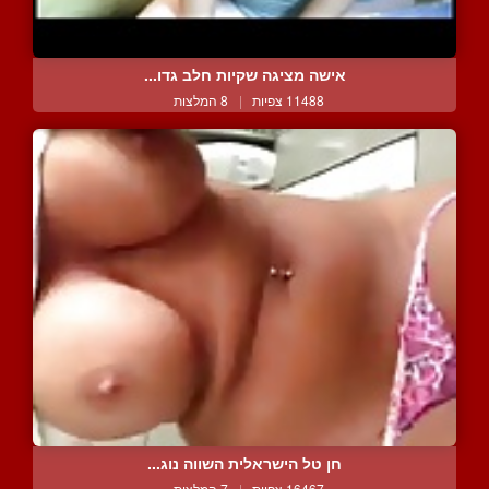
אישה מציגה שקיות חלב גדו...
11488 צפיות
|
8 המלצות
חן טל הישראלית השווה נוג...
16467 צפיות
|
7 המלצות