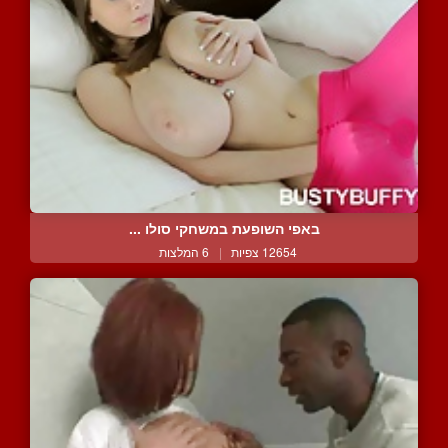
באפי השופעת במשחקי סולו ...
12654 צפיות
|
6 המלצות