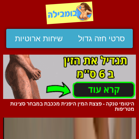
סרטי חזה גדול
שיחות ארוטיות
היטומי טנקה - פצצת המין היפנית מככבת במבחר סצינות
מטריפות