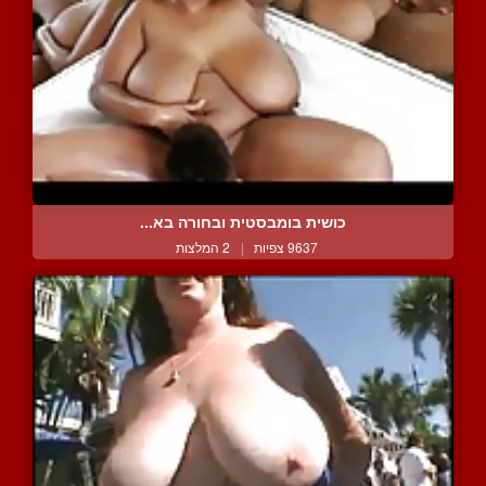
כושית בומבסטית ובחורה בא...
9637 צפיות
|
2 המלצות