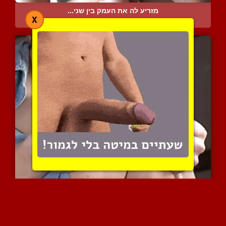
מזריע לה את העמק בין שני...
X
7952 צפיות
|
5 המלצות
אוסף נפלא של זוגות שדיי...
15139 צפיות
|
11 המלצות