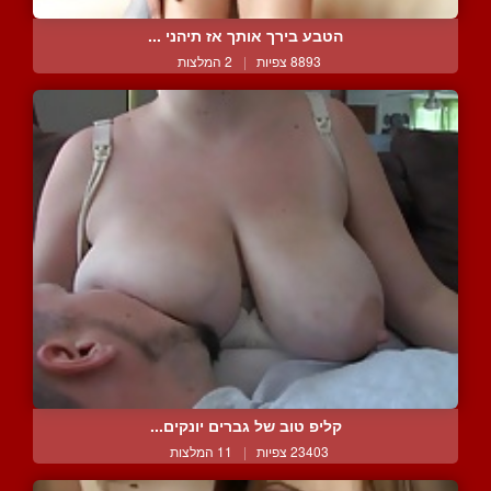
הטבע בירך אותך אז תיהני ...
8893 צפיות
|
2 המלצות
קליפ טוב של גברים יונקים...
23403 צפיות
|
11 המלצות