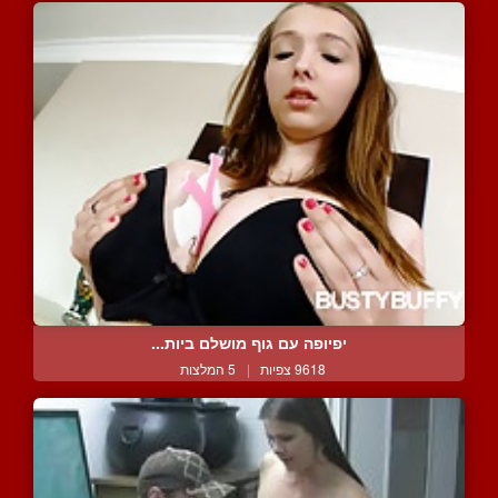
יפיופה עם גוף מושלם ביות...
9618 צפיות
|
5 המלצות