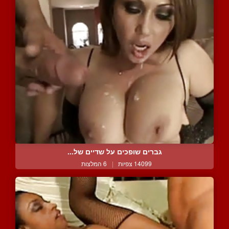
גברים שופכים על שדיים של...
14099 צפיות
|
6 המלצות