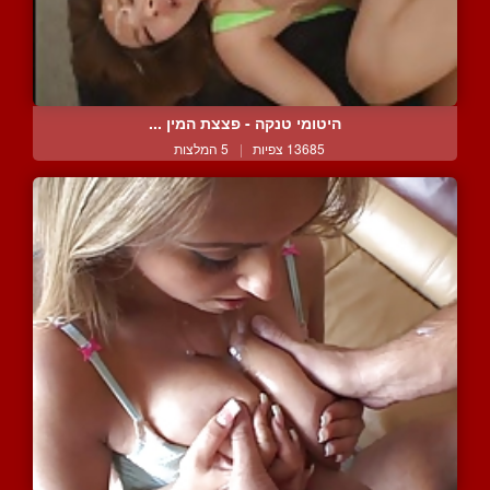
היטומי טנקה - פצצת המין ...
13685 צפיות
|
5 המלצות