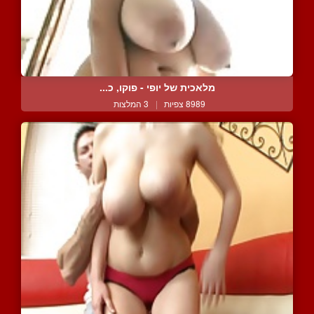
מלאכית של יופי - פוקו, כ...
8989 צפיות
|
3 המלצות