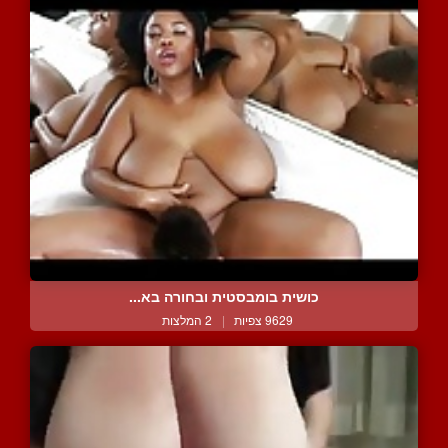
כושית בומבסטית ובחורה בא...
9629 צפיות
|
2 המלצות