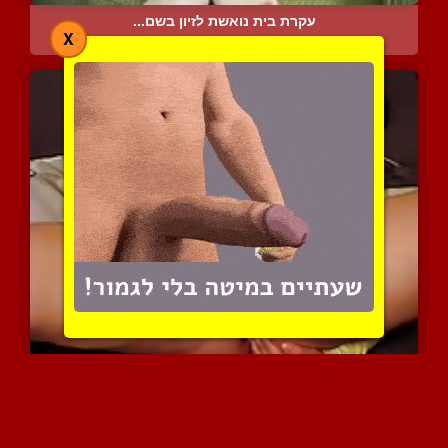
עקרת בית נואשת לזיון בשם...
X
16457 צפיות
|
7 המלצות
הכוס שלה נוזל ממשחקים וא...
6368 צפיות
|
2 המלצות