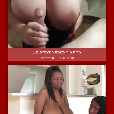
מריה מור עצומת המימדים מ...
9191 צפיות
|
6 המלצות