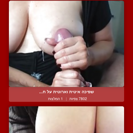
שפיכה איטית וארוטית על ח...
7802 צפיות
|
1 המלצות