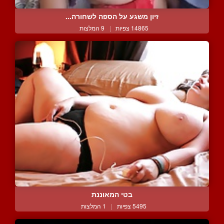
זיון משגע על הספה לשחורה...
14865 צפיות
|
9 המלצות
בטי המאוננת
5495 צפיות
|
1 המלצות