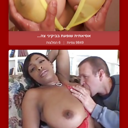
אסיאתית שופעת בביקיני צה...
9849 צפיות
|
6 המלצות