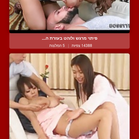
פיתוי מרגש ולוהט בעזרת ה...
14388 צפיות
|
5 המלצות