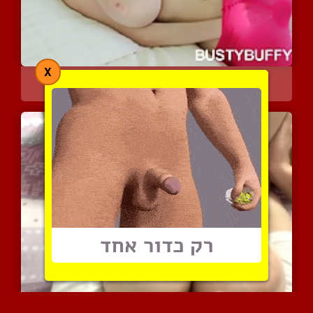
X
באפי השופעת במשחקי סולו ...
12656 צפיות
|
6 המלצות