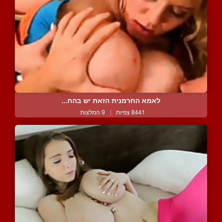
לאמא החרמנית הזאת יש בהח...
8441 צפיות
|
9 המלצות