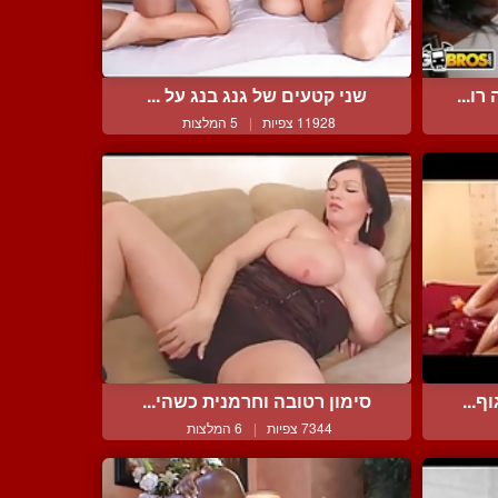
ו...
שני קטעים של גנג בנג על ...
11928 צפיות
|
5 המלצות
ף...
סימון רטובה וחרמנית כשהי...
7344 צפיות
|
6 המלצות