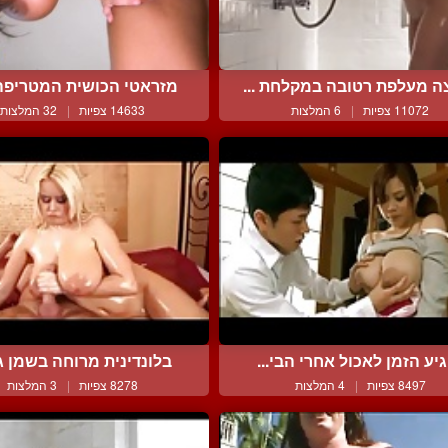
ה מעלפת רטובה במקלחת ...
מזראטי הכושית המטריפה ר
11072 צפיות
|
6 המלצות
14633 צפיות
|
32 המלצות
יע הזמן לאכול אחרי הבי...
בלונדינית מרוחה בשמן גו
8497 צפיות
|
4 המלצות
8278 צפיות
|
3 המלצות