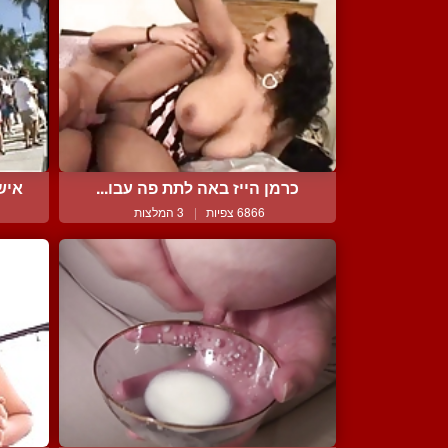
כרמן הייז באה לתת פה עבו...
איש
6866 צפיות
|
3 המלצות