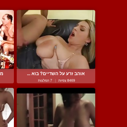
אוהב זרע על השדיים? בוא ...
מס
8469 צפיות
|
7 המלצות