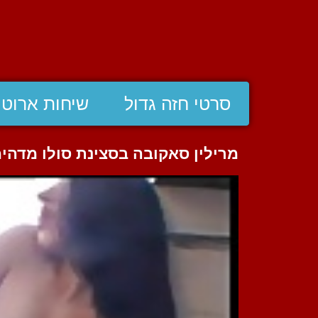
סרטי חזה גדול
שיחות ארוטי
מרילין סאקובה בסצינת סולו מדהי