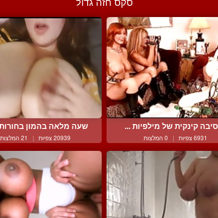
סקס חזה גדול
יבה קינקית של מילפיות ...
שעה מלאה בהמון בחורות ע
6931 צפיות
|
0 המלצות
20939 צפיות
|
21 המלצות