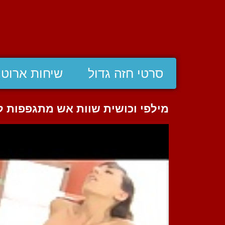
סרטי חזה גדול
שיחות ארוטי
מילפי וכושית שוות אש מתגפפות להן