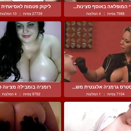
 המופלאה באוסף סצינות...
ליקוק פטמות לאסיאתית זה
7988 צפיות
|
4 המלצות
27739 צפיות
|
10 המלצות
טרס גרמניה אלגנטית מש...
רומניה בומבילה מציגה סח
7104 צפיות
|
1 המלצות
9792 צפיות
|
4 המלצות