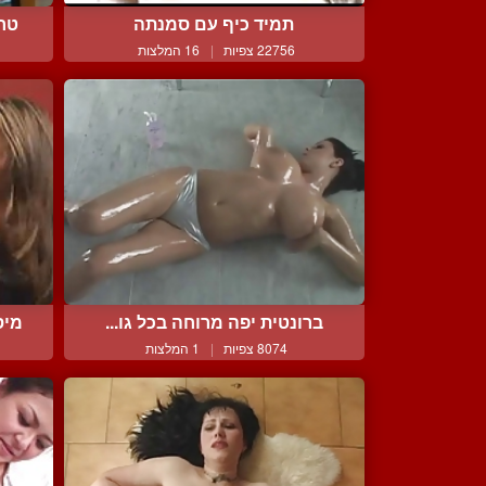
תמיד כיף עם סמנתה
טרי
22756 צפיות
|
16 המלצות
ברונטית יפה מרוחה בכל גו...
מיס
8074 צפיות
|
1 המלצות