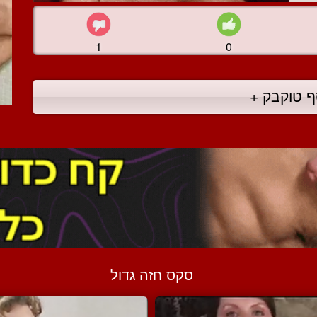
1
0
ף טוקבק +
סקס חזה גדול