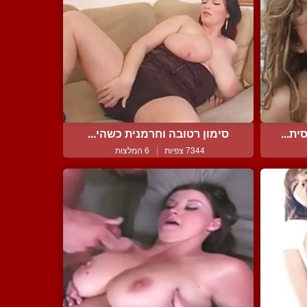
ת...
סימון רטובה וחרמנית כשהי...
7344 צפיות
|
6 המלצות