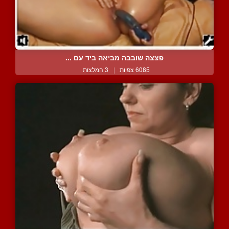
פצצה שובבה מביאה ביד עם ...
6085 צפיות
|
3 המלצות