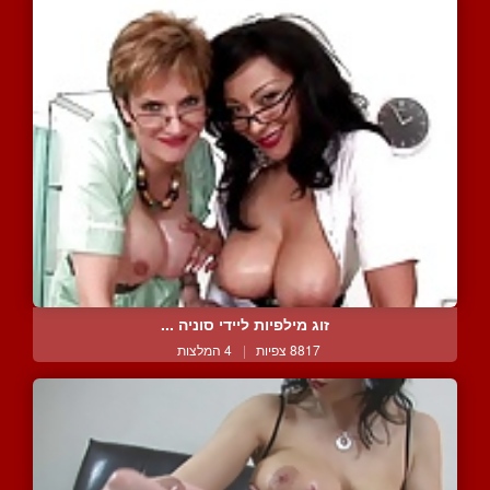
זוג מילפיות ליידי סוניה ...
8817 צפיות
|
4 המלצות