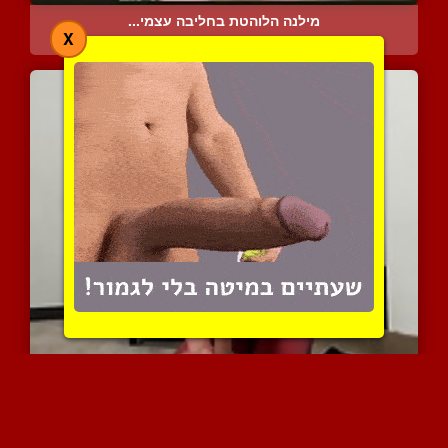
מילנה הלוהטת בחליבה עצמי...
X
6625 צפיות
|
3 המלצות
מיסטרס אווה חולבת זין במ...
12039 צפיות
|
2 המלצות