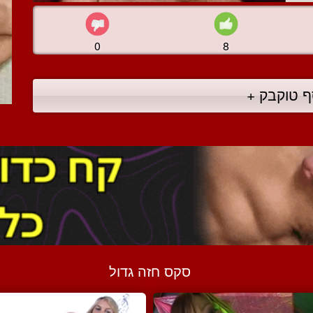
0
8
ף טוקבק +
סקס חזה גדול