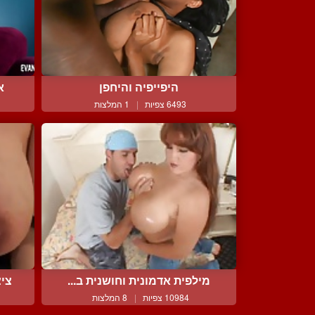
היפייפיה והיחפן
א
6493 צפיות
|
1 המלצות
מילפית אדמונית וחושנית ב...
ציצ
10984 צפיות
|
8 המלצות