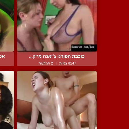
כוכבת הפורנו ג'יאנה מייק...
אסי
8247 צפיות
|
2 המלצות