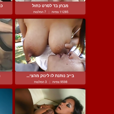
מבחן בד לסרט כחול
כר
11285 צפיות
|
7 המלצות
בייב נותנת לו לינוק מהצי...
ה
9598 צפיות
|
3 המלצות