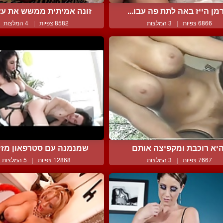
מן הייז באה לתת פה עבו...
זונה אמיתית ממשש את עצ
6866 צפיות
|
3 המלצות
8582 צפיות
|
4 המלצות
יא רוכבת ומקפיצה אותם
שמנמנה עם סטרפאון מזיינ
7667 צפיות
|
3 המלצות
12868 צפיות
|
5 המלצות