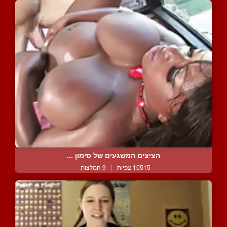
הציצים המשגעים של סימון ...
10515 צפיות
|
9 המלצות