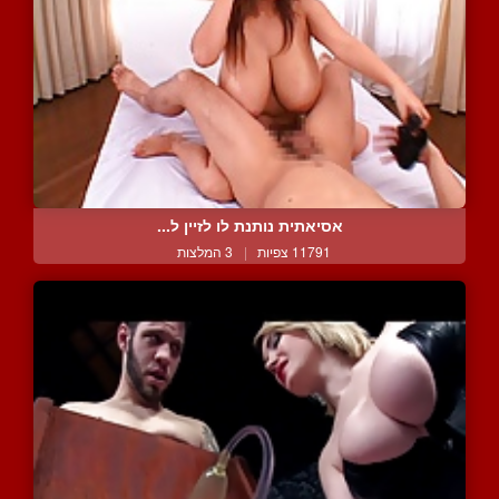
אסיאתית נותנת לו לזיין ל...
11791 צפיות
|
3 המלצות