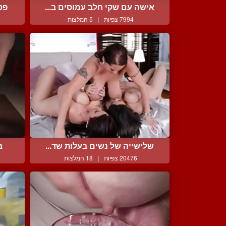
אישה עם שקי חלב עמוסים ב...
פט
7994 צפיות
|
5 המלצות
שלישייה של נשים בעלות שד...
ב
20476 צפיות
|
18 המלצות