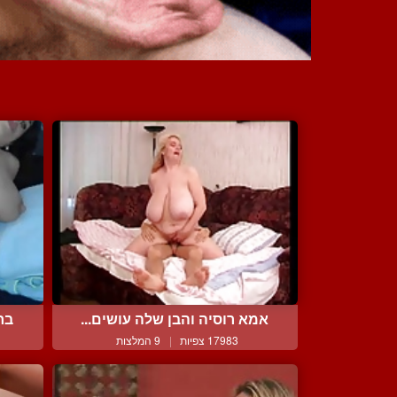
אמא רוסיה והבן שלה עושים...
בח
17983 צפיות
|
9 המלצות