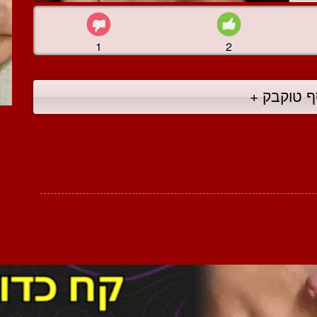
1
2
ף טוקבק +