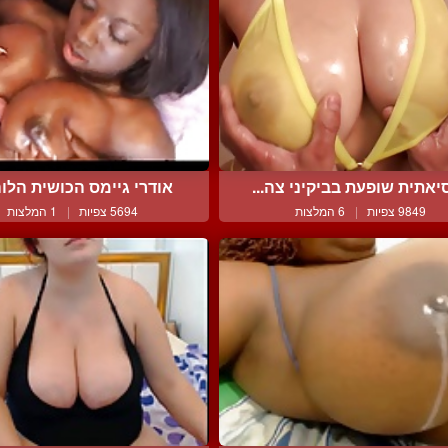
יאתית שופעת בביקיני צה...
אודרי גיימס הכושית הלוה
9849 צפיות
|
6 המלצות
5694 צפיות
|
1 המלצות