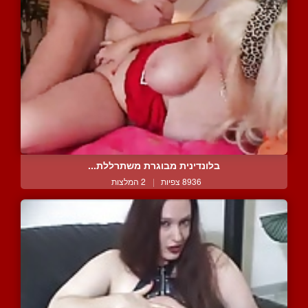
בלונדינית מבוגרת משתרללת...
8936 צפיות
|
2 המלצות