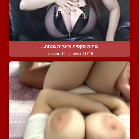
גותית סקסית וקינקית מנחה...
11716 צפיות
|
14 המלצות