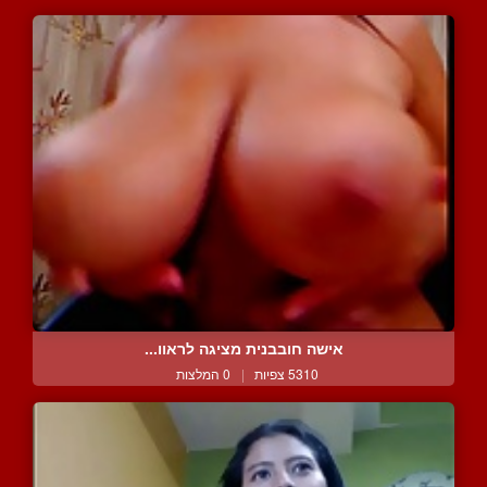
אישה חובבנית מציגה לראוו...
5310 צפיות
|
0 המלצות