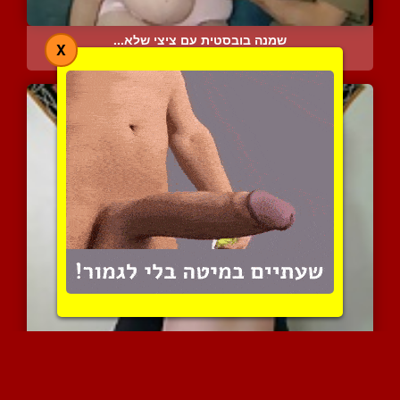
שמנה בובסטית עם ציצי שלא...
X
32939 צפיות
|
26 המלצות
מתעלל לה בציצי ואחכ מזיי...
16685 צפיות
|
5 המלצות