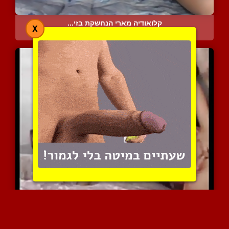
קלואודיה מארי הנחשקת בזי...
X
9878 צפיות
|
5 המלצות
הו מריה כמה שאת שווה
10532 צפיות
|
6 המלצות