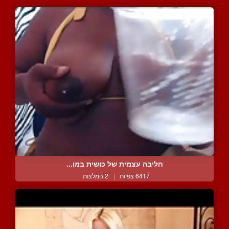
חליבה עצמית של כושית במו...
6417 צפיות
|
2 המלצות