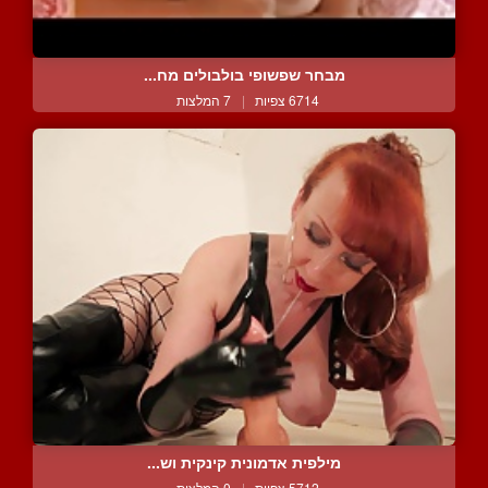
מבחר שפשופי בולבולים מח...
6714 צפיות
|
7 המלצות
מילפית אדמונית קינקית וש...
5712 צפיות
|
0 המלצות