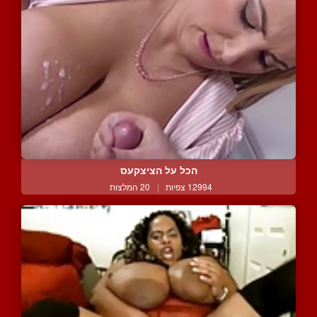
הכל על הציצקעס
12994 צפיות
|
20 המלצות