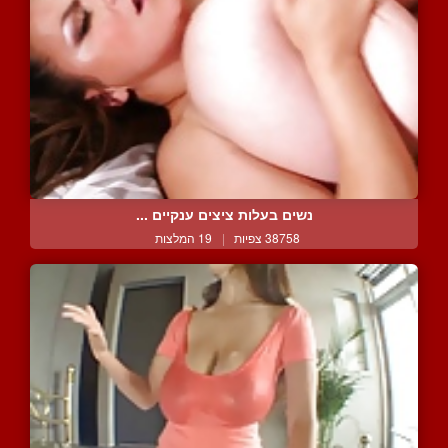
נשים בעלות ציצים ענקיים ...
38758 צפיות
|
19 המלצות