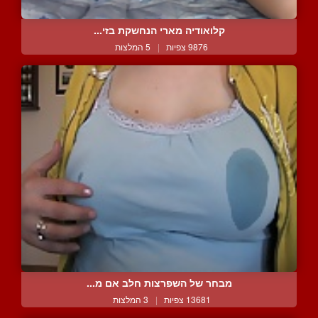
קלואודיה מארי הנחשקת בזי...
9876 צפיות
|
5 המלצות
מבחר של השפרצות חלב אם מ...
13681 צפיות
|
3 המלצות