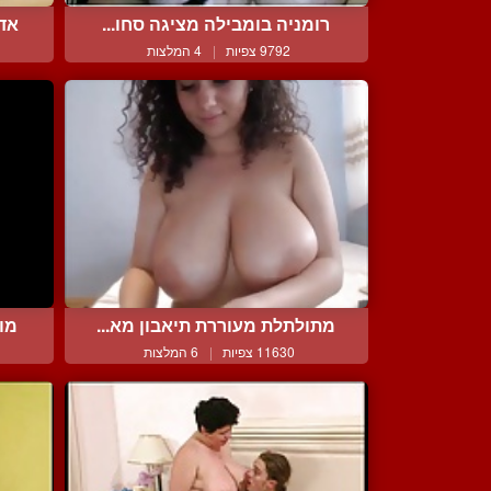
רומניה בומבילה מציגה סחו...
אדמ
9792 צפיות
|
4 המלצות
מתולתלת מעוררת תיאבון מא...
מוצ
11630 צפיות
|
6 המלצות