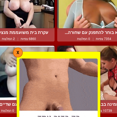
 בוחר להתפנק עם שחורה...
עקרת בית משועממת מנצלת
7354 צפיות
|
0 המלצות
6860 צפיות
|
2 המלצות
X
מינה בבגד לייטקס אדום ...
מילף ישראלית עם שדיים ג
10739 צפיות
|
0 המלצות
12186 צפיות
|
0 המלצות