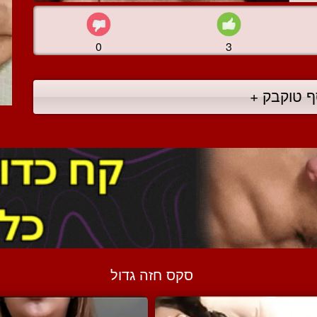
0
3
ף טוקבק +
סקס חזה גדול