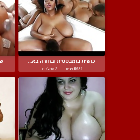
כושית בומבסטית ובחורה בא...
שר
9631 צפיות
|
2 המלצות