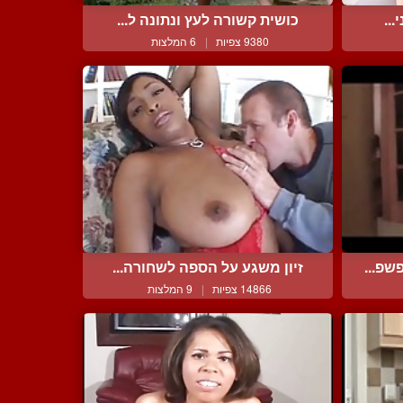
...
כושית קשורה לעץ ונתונה ל...
9380 צפיות
|
6 המלצות
שפ...
זיון משגע על הספה לשחורה...
14866 צפיות
|
9 המלצות