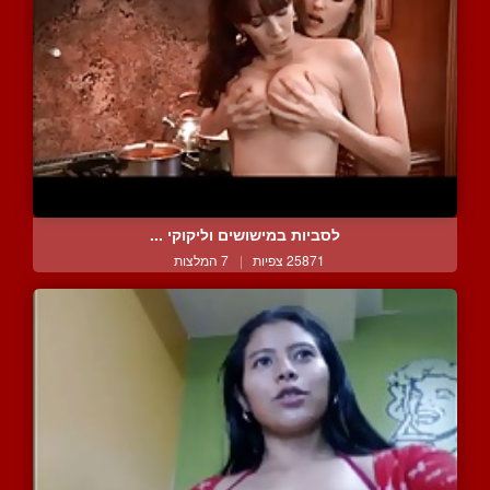
לסביות במישושים וליקוקי ...
25871 צפיות
|
7 המלצות