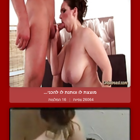
מוצצת לו ונותנת לו להכני...
26064 צפיות
|
16 המלצות