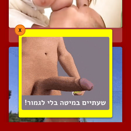
X
יפנית שופעת ועסיסית נותנ...
12875 צפיות
|
5 המלצות