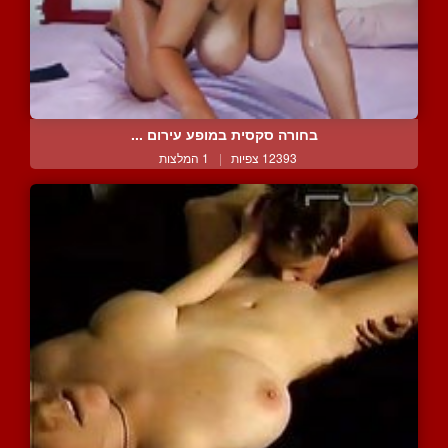
בחורה סקסית במופע עירום ...
12393 צפיות
|
1 המלצות