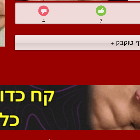
4
7
ף טוקבק +