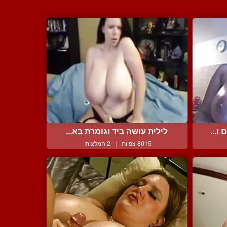
ו...
לילית עושה ביד וגומרת בא...
8015 צפיות
|
2 המלצות