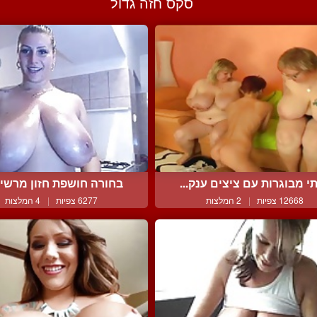
סקס חזה גדול
י מבוגרות עם ציצים ענק...
בחורה חושפת חזון מרשים 
12668 צפיות
|
2 המלצות
6277 צפיות
|
4 המלצות