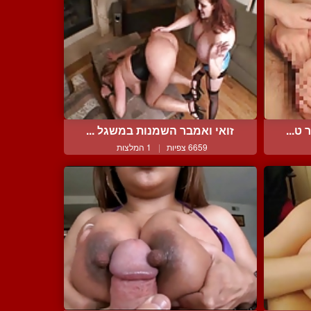
ט...
זואי ואמבר השמנות במשגל ...
6659 צפיות
|
1 המלצות