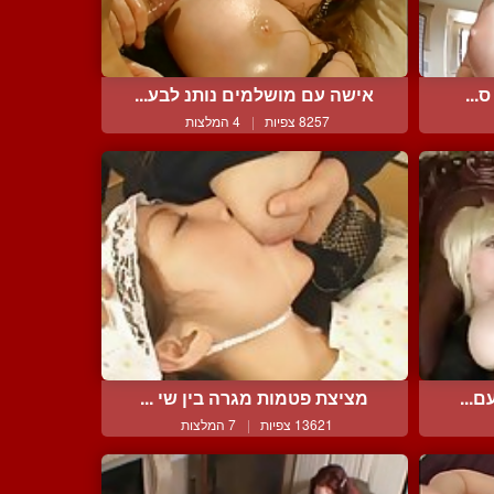
...
אישה עם מושלמים נותנ לבע...
8257 צפיות
|
4 המלצות
ם...
מציצת פטמות מגרה בין שי ...
13621 צפיות
|
7 המלצות