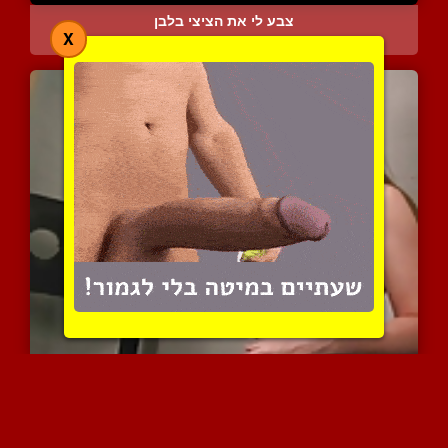
צבע לי את הציצי בלבן
X
7717 צפיות
|
12 המלצות
דומיננטית מניקה בכוח שפח...
8358 צפיות
|
3 המלצות