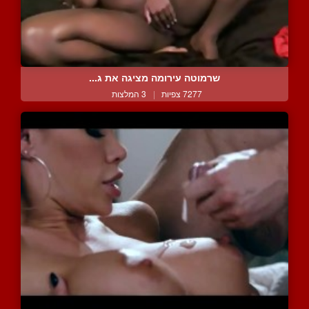
שרמוטה עירומה מציגה את ג...
7277 צפיות
|
3 המלצות