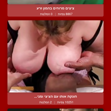
ציצים מרוחים בהמון זרע
8867 צפיות
|
0 המלצות
חונקת אותו עם הציצי ומני...
10251 צפיות
|
2 המלצות