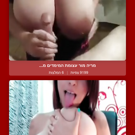
מריה מור עצומת המימדים מ...
9199 צפיות
|
6 המלצות