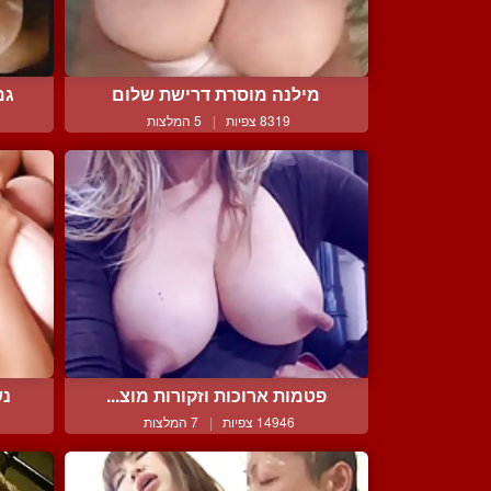
מילנה מוסרת דרישת שלום
גמ
8319 צפיות
|
5 המלצות
פטמות ארוכות וזקורות מוצ...
נש
14946 צפיות
|
7 המלצות