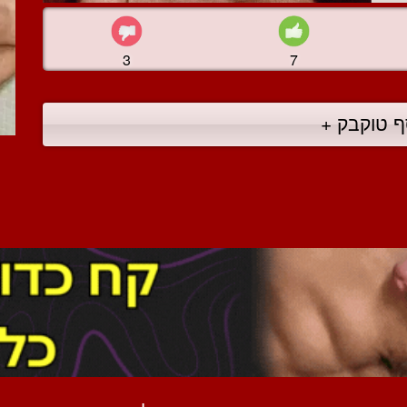
3
7
ף טוקבק +