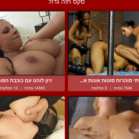
סקס חזה גדול
י סוהרות סוטות אונות א...
זיון לוהט עם כוכבת הפורנ
7646 צפיות
|
2 המלצות
14560 צפיות
|
13 המלצות