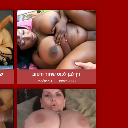
זין לבן לכוס שחור ורטוב
שת
9393 צפיות
|
1 המלצות