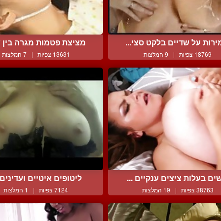
ירות על שדיים בלקט סצי...
מציצת פטמות מגרה בין שי
18769 צפיות
|
9 המלצות
13631 צפיות
|
7 המלצות
ים בעלות ציצים ענקיים ...
ליטופים איטיים ועדינים ל
38763 צפיות
|
19 המלצות
7124 צפיות
|
1 המלצות