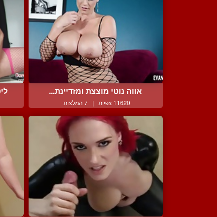
אווה נוטי מוצצת ומזדיינת...
ליט
11620 צפיות
|
7 המלצות