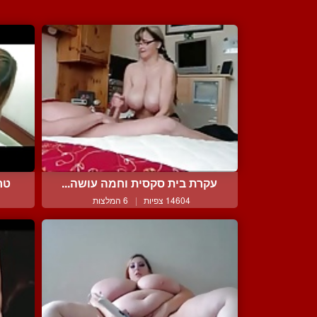
עקרת בית סקסית וחמה עושה...
טר
14604 צפיות
|
6 המלצות