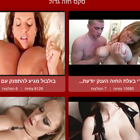
סקס חזה גדול
י בעלת החזה הענק יודעת...
בולבול מגיע להתפנק עם ש
10680 צפיות
|
7 המלצות
8126 צפיות
|
6 המלצות