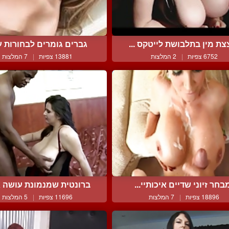
צת מין בתלבושת לייטקס ...
גברים גומרים לבחורות על
6752 צפיות
|
2 המלצות
13881 צפיות
|
7 המלצות
בחר זיוני שדיים איכותיי...
ברונטית שמנמונת עושה את
18896 צפיות
|
7 המלצות
11696 צפיות
|
5 המלצות