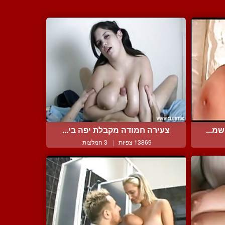
מ...
צעירה חמודה מקבלת יפה בי...
13869 צפיות
|
3 המלצות