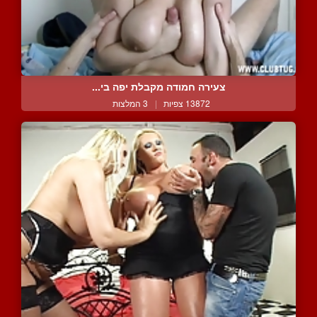
צעירה חמודה מקבלת יפה בי...
13872 צפיות
|
3 המלצות