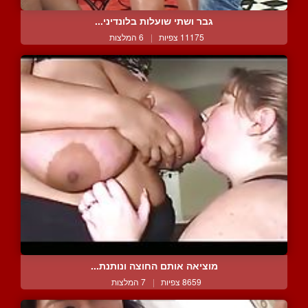
גבר ושתי שועלות בלונדיני...
11175 צפיות
|
6 המלצות
מוציאה אותם החוצה ונותנת...
8659 צפיות
|
7 המלצות