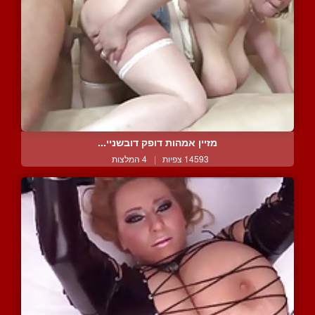
מזיין אמהות דופק דובשניי...
14593 צפיות
|
4 המלצות