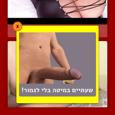
X
אישה עם חזה טבעי בלתי נת...
15064 צפיות
|
12 המלצות