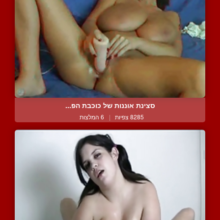
סצינת אוננות של כוכבת הפ...
8285 צפיות
|
6 המלצות