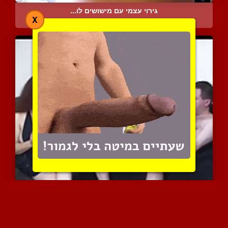
גירוי עצמי עם מישושים לו...
X
6043 צפיות
|
0 המלצות
אישה קינקית עם שדיים נפל...
14166 צפיות
|
9 המלצות