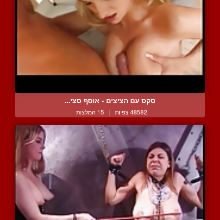
סקס עם הציצים - אוסף סצי...
48582 צפיות
|
15 המלצות