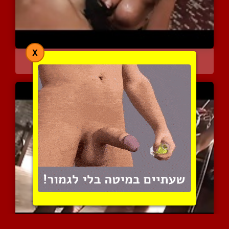
X
מיסטרס דניקה הפצצה המילפ...
5578 צפיות
|
2 המלצות