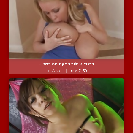
ברנדי טיילור המקסימה במצ...
7159 צפיות
|
1 המלצות