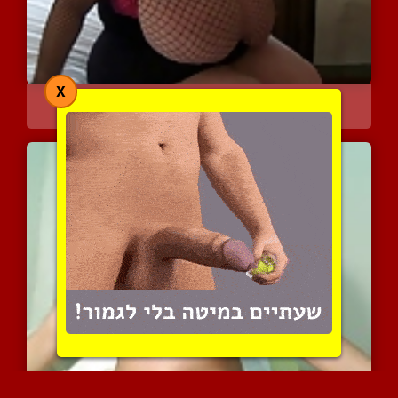
X
החזה המפלצתי של לקסי הוא...
10315 צפיות
|
14 המלצות