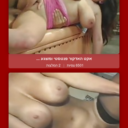
אקט האדקור פנטסטי ומשגע ...
6501 צפיות
|
2 המלצות