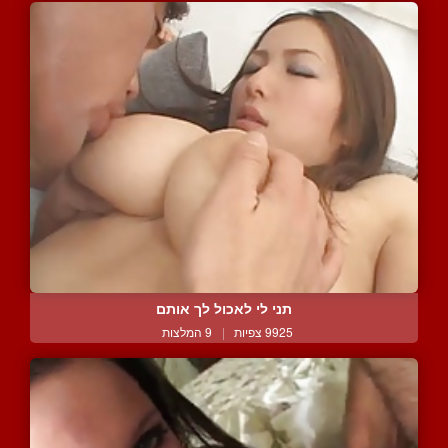
תני לי לאכול לך אותם
9925 צפיות
|
9 המלצות