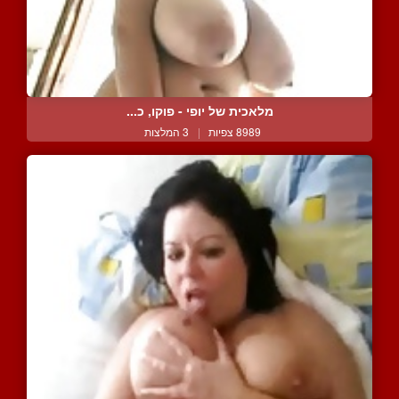
מלאכית של יופי - פוקו, כ...
8989 צפיות
|
3 המלצות