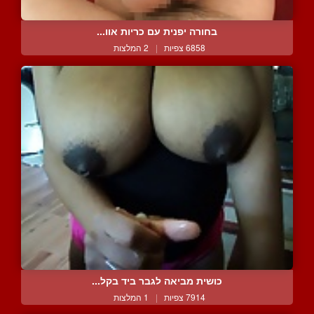
בחורה יפנית עם כריות אוו...
6858 צפיות
|
2 המלצות
כושית מביאה לגבר ביד בקל...
7914 צפיות
|
1 המלצות