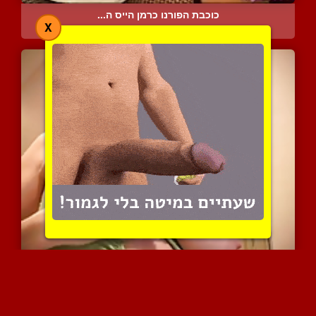
כוכבת הפורנו כרמן הייס ה...
X
6750 צפיות
|
2 המלצות
יפיופה מהממת עם גוף הורס...
6447 צפיות
|
4 המלצות