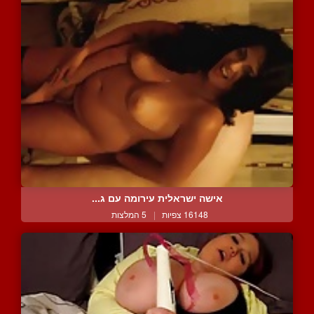
אישה ישראלית עירומה עם ג...
16148 צפיות
|
5 המלצות