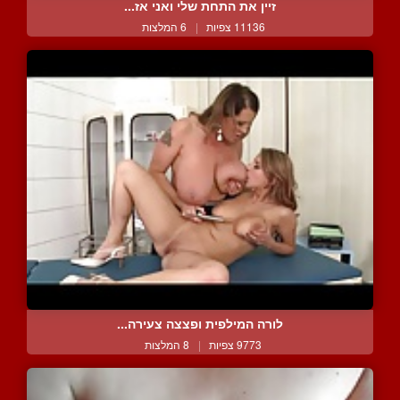
זיין את התחת שלי ואני אז...
11136 צפיות
|
6 המלצות
לורה המילפית ופצצה צעירה...
9773 צפיות
|
8 המלצות