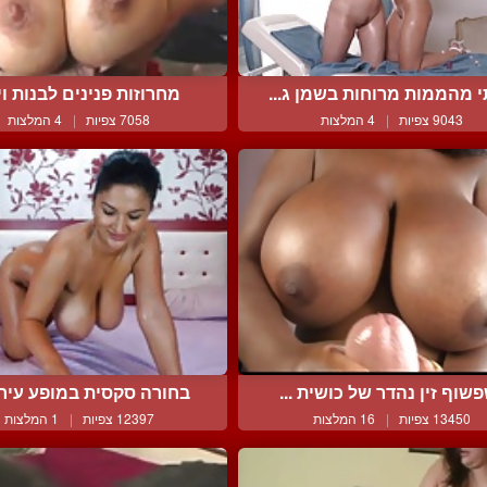
 מהממות מרוחות בשמן ג...
מחרוזות פנינים לבנות ויפ
9043 צפיות
|
4 המלצות
7058 צפיות
|
4 המלצות
שוף זין נהדר של כושית ...
בחורה סקסית במופע עירום
13450 צפיות
|
16 המלצות
12397 צפיות
|
1 המלצות