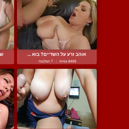
אוהב זרע על השדיים? בוא ...
שת
8469 צפיות
|
7 המלצות