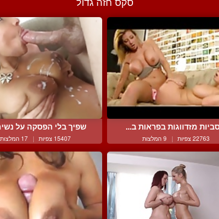
סקס חזה גדול
ביות מזדווגות בפראות ב...
שפיך בלי הפסקה על נשים 
22763 צפיות
|
9 המלצות
15407 צפיות
|
17 המלצות