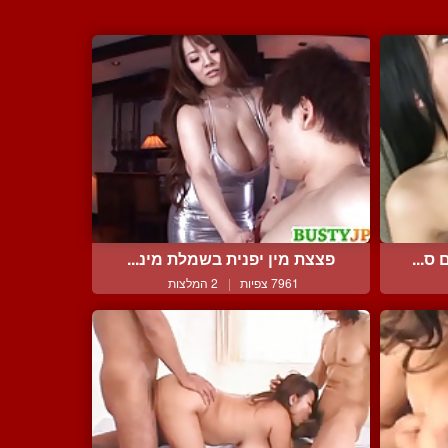
ס...
פצצת מין יפנית בשמלת מינ...
7961 צפיות
|
2 המלצות