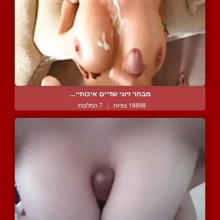
מבחר זיוני שדיים איכותיי...
18898 צפיות
|
7 המלצות