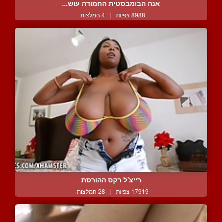
אנה הבומבסטית החמודה עוש...
8988 צפיות
|
4 המלצות
רייצ'ל רקס ההורסת
17919 צפיות
|
28 המלצות