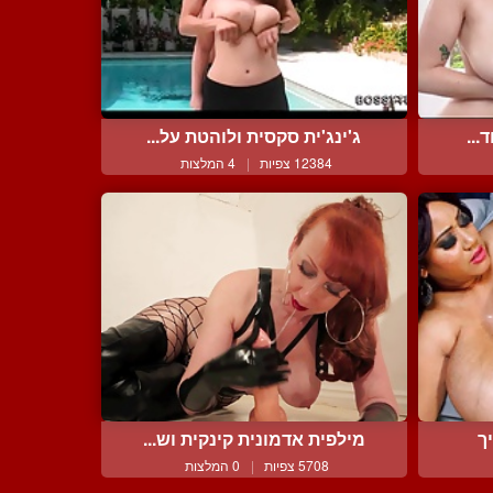
...
ג'ינג'ית סקסית ולוהטת על...
12384 צפיות
|
4 המלצות
ך
מילפית אדמונית קינקית וש...
5708 צפיות
|
0 המלצות