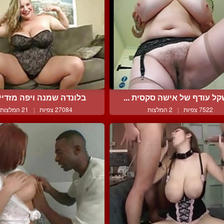
ל עודף של אישה סקסית ...
בלונדה שמנה ויפה מזדיינ
7522 צפיות
|
2 המלצות
27084 צפיות
|
21 המלצות