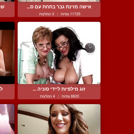
אישה מזינת גבר בתחת עם ס...
שנ
11725 צפיות
|
3 המלצות
זוג מילפיות ליידי סוניה ...
לס
8820 צפיות
|
4 המלצות