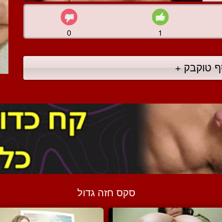
0
1
ף טוקבק +
סקס חזה גדול