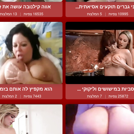
י גברים תוקעים אסיאתית...
אווה קילנובה עושה את זה 
10995 צפיות
|
5 המלצות
16535 צפיות
|
13 המלצות
ביות במישושים וליקוקי ...
הוא מקפיץ לה אותם בזמן 
25872 צפיות
|
7 המלצות
7443 צפיות
|
2 המלצות