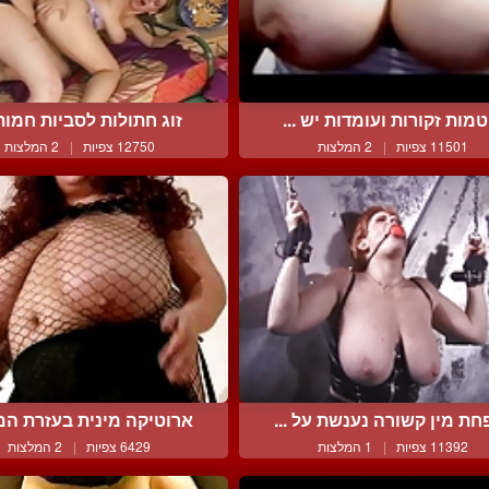
מות זקורות ועומדות יש ...
זוג חתולות לסביות חמות ו
11501 צפיות
|
2 המלצות
12750 צפיות
|
2 המלצות
ת מין קשורה נענשת על ...
ארוטיקה מינית בעזרת המת
11392 צפיות
|
1 המלצות
6429 צפיות
|
2 המלצות