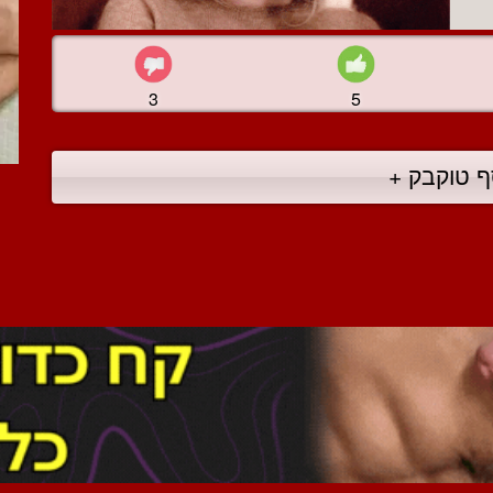
3
5
ף טוקבק +