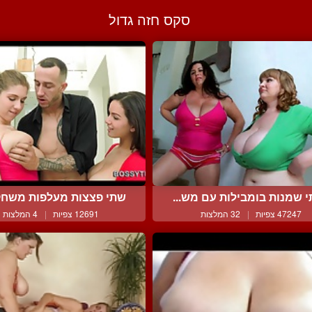
סקס חזה גדול
 שמנות בומבילות עם מש...
שתי פצצות מעלפות משחקות
47247 צפיות
|
32 המלצות
12691 צפיות
|
4 המלצות