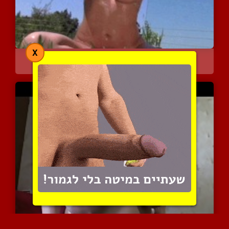
X
מה עוד כבר אפשר לבקש? עו...
10690 צפיות
|
23 המלצות