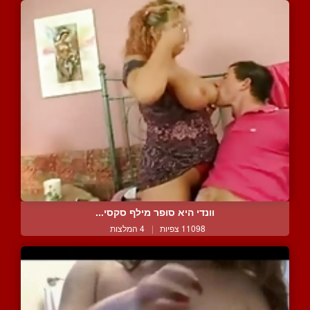
וונדי היא סופר מילף סקסי...
11098 צפיות
|
4 המלצות