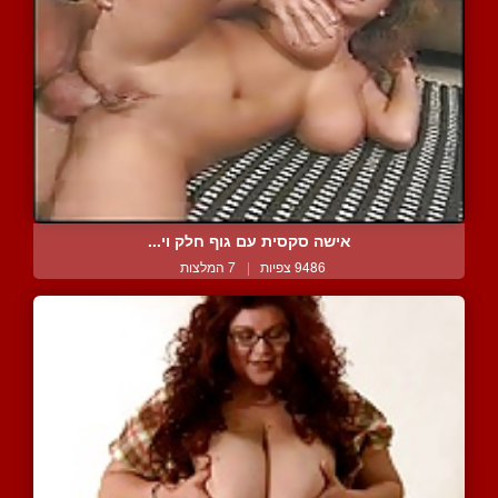
אישה סקסית עם גוף חלק וי...
9486 צפיות
|
7 המלצות