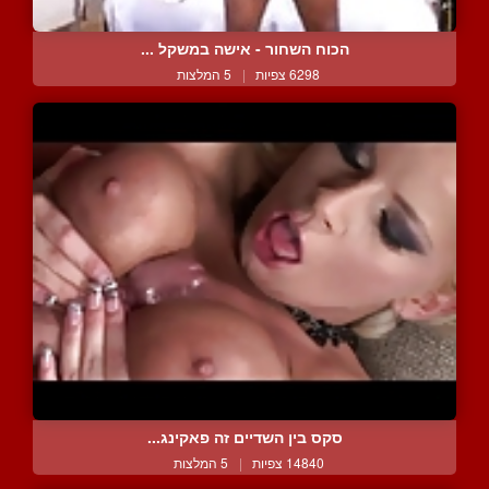
הכוח השחור - אישה במשקל ...
6298 צפיות
|
5 המלצות
סקס בין השדיים זה פאקינג...
14840 צפיות
|
5 המלצות