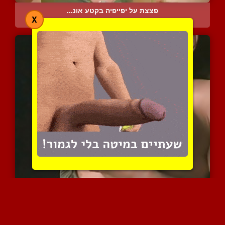
פצצת על יפייפיה בקטע אונ...
X
8665 צפיות
|
3 המלצות
מילנה הלוהטת בחליבה עצמי...
6625 צפיות
|
3 המלצות