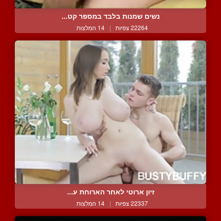
נשים שמנות בלבד במספר קט...
22264 צפיות
|
14 המלצות
זיון ארוטי לאחר הארוחת ע...
22337 צפיות
|
14 המלצות