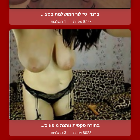
ברנדי טיילור המושלמת בסצ...
6777 צפיות
|
1 המלצות
בחורה סקסית נותנת מופע ס...
8023 צפיות
|
3 המלצות