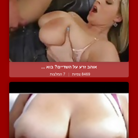
אוהב זרע על השדיים? בוא ...
8469 צפיות
|
7 המלצות