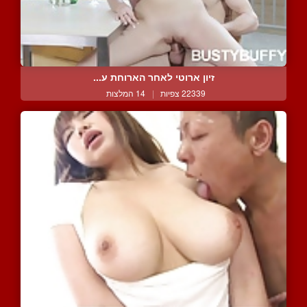
זיון ארוטי לאחר הארוחת ע...
22339 צפיות
|
14 המלצות