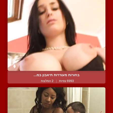
בחורות מעוררות תיאבון במ...
6993 צפיות
|
2 המלצות