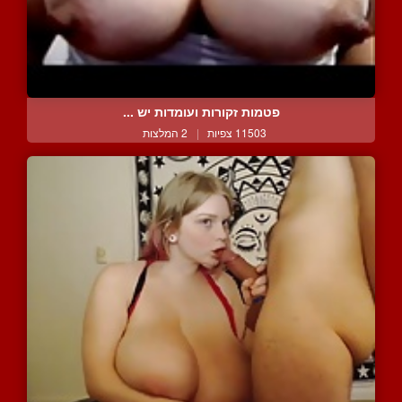
פטמות זקורות ועומדות יש ...
11503 צפיות
|
2 המלצות