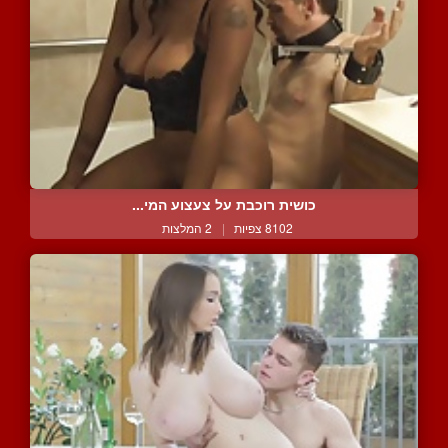
כושית רוכבת על צעצוע המי...
8102 צפיות
|
2 המלצות