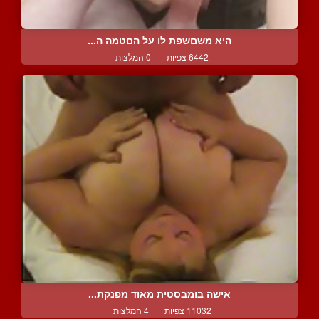
היא משםשפת לו על הםטמה ה...
6442 צפיות
|
0 המלצות
אישה בומבסטית מאוד מפנקת...
11032 צפיות
|
4 המלצות