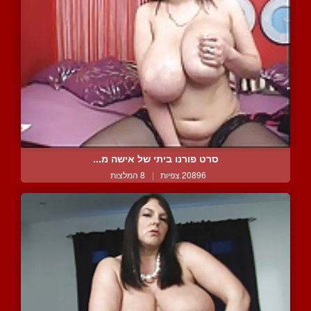
סרט פורנו ביתי של אישה מ...
20896 צפיות
|
8 המלצות