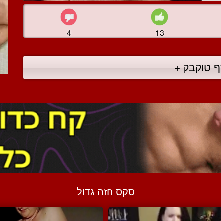
4
13
ף טוקבק +
סקס חזה גדול