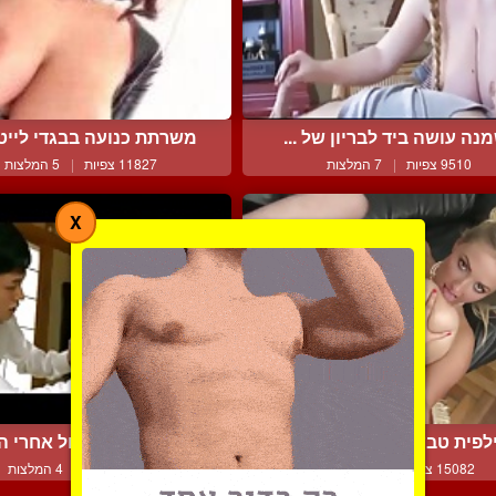
נה עושה ביד לבריון של ...
משרתת כנועה בבגדי לייטק
9510 צפיות
|
7 המלצות
11827 צפיות
|
5 המלצות
X
לפית טבעית ועסיסית מזד...
הגיע הזמן לאכול אחרי הב
15082 צפיות
|
3 המלצות
8492 צפיות
|
4 המלצות