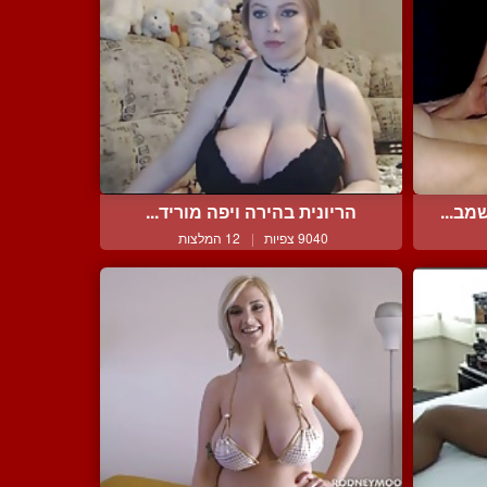
מב...
הריונית בהירה ויפה מוריד...
9040 צפיות
|
12 המלצות