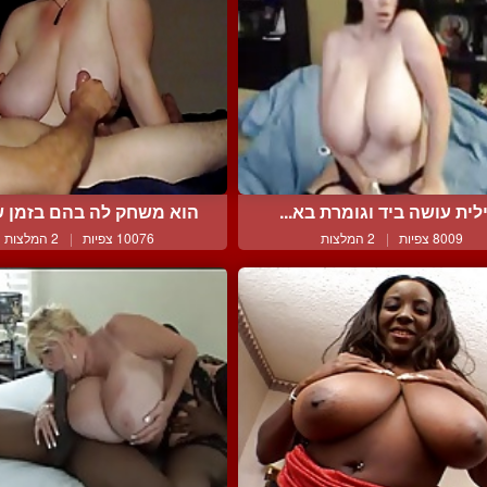
לית עושה ביד וגומרת בא...
הוא משחק לה בהם בזמן ש
8009 צפיות
|
2 המלצות
10076 צפיות
|
2 המלצות