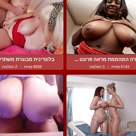
רה המהממת מראה פרונט ...
בלונדינית מבוגרת משתרלל
6143 צפיות
|
3 המלצות
8936 צפיות
|
2 המלצות