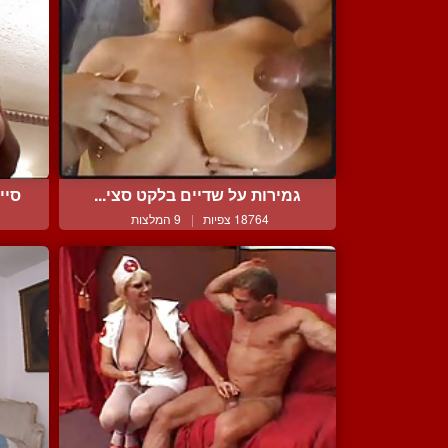
גמירות על שדיים בלקט סצי...
סיי
18764 צפיות
|
9 המלצות