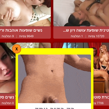
ינית שופעת עושה זיון ש...
נשים שופעות אוהבות זרע 
10720 צפיות
|
1 המלצות
9649 צפיות
|
9 המלצות
X
רת סוטות מין עם סטרפא...
אוסף מעולה של נשים סקסי
7706 צפיות
|
0 המלצות
8395 צפיות
|
0 המלצות