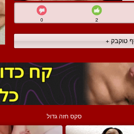
0
2
ף טוקבק +
סקס חזה גדול