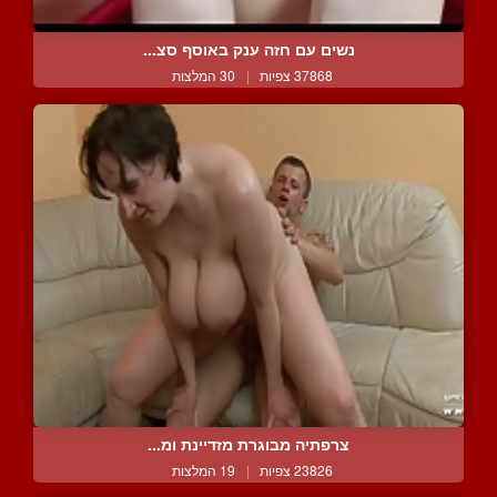
נשים עם חזה ענק באוסף סצ...
37868 צפיות
|
30 המלצות
צרפתיה מבוגרת מזדיינת ומ...
23826 צפיות
|
19 המלצות