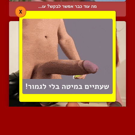
מה עוד כבר אפשר לבקש? עו...
X
10690 צפיות
|
23 המלצות
מילפית אדמונית קינקית וש...
5709 צפיות
|
0 המלצות