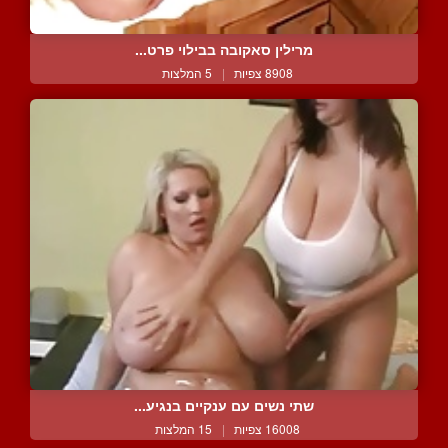
מרילין סאקובה בבילוי פרט...
8908 צפיות
|
5 המלצות
שתי נשים עם ענקיים בנגיע...
16008 צפיות
|
15 המלצות