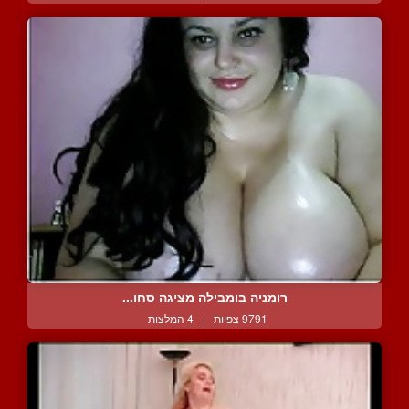
רומניה בומבילה מציגה סחו...
9791 צפיות
|
4 המלצות