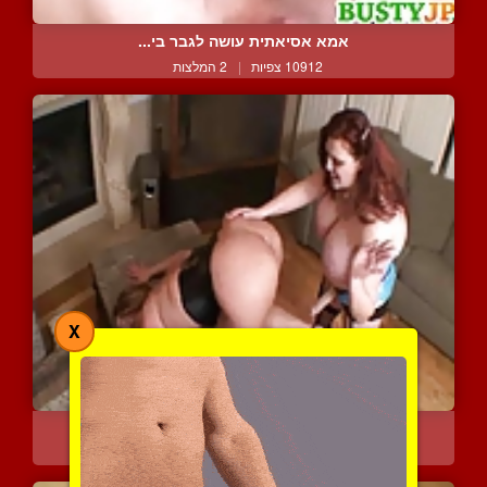
אמא אסיאתית עושה לגבר בי...
10912 צפיות
|
2 המלצות
X
זואי ואמבר השמנות במשגל ...
6659 צפיות
|
1 המלצות