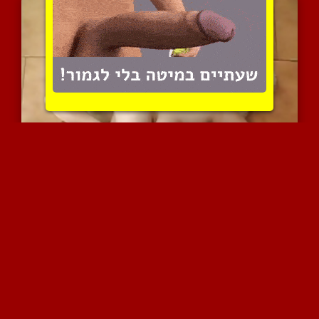
גבר תוקע ברונטית שופעת ב...
10297 צפיות
|
4 המלצות