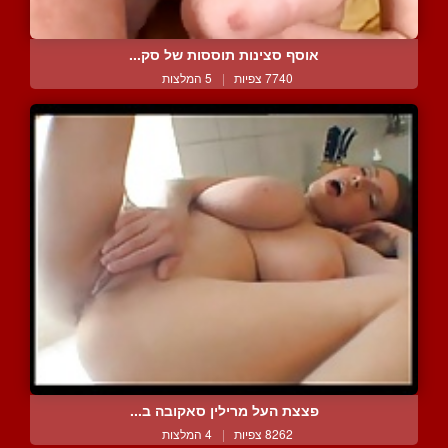
אוסף סצינות תוססות של סק...
7740 צפיות
|
5 המלצות
פצצת העל מרילין סאקובה ב...
8262 צפיות
|
4 המלצות