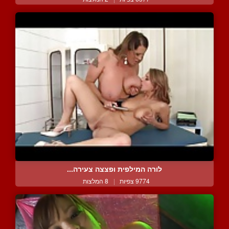
לורה המילפית ופצצה צעירה...
9774 צפיות
|
8 המלצות