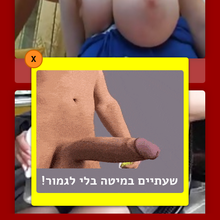
X
בלונדינית שמנמנה בעלת אב...
13199 צפיות
|
9 המלצות