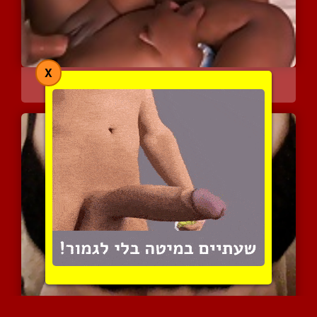
X
זין גדול וטוב לכושית עסי...
11471 צפיות
|
6 המלצות