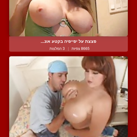
פצצת על יפייפיה בקטע אונ...
8665 צפיות
|
3 המלצות