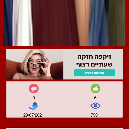
0
6
29/07/2021
7901